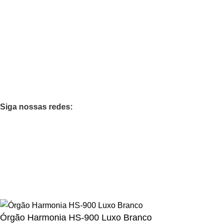
Favoritos
Quem Somos
Contato
Categorias
Teclados
Orgão
Pianos
Casa Musical
Siga nossas redes:
Loja 100% Segura
Garantimos sua compra
Todos os diretos reservados - GERSON MENEGHESSO -
CNPJ nº 61.254.884/0002-86.
Órgão Harmonia HS-900 Luxo Branco