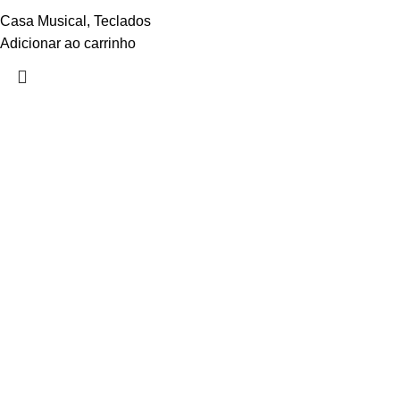
Casa Musical
,
Teclados
Adicionar ao carrinho
Links úteis
Início
Loja
Minha conta
Favoritos
Quem Somos
Contato
Categorias
Teclados
Orgão
Pianos
Casa Musical