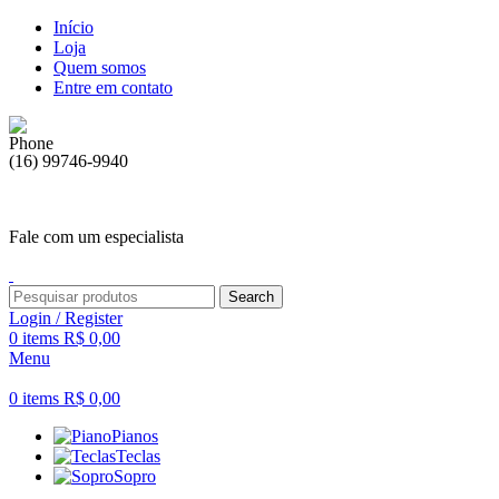
Início
Loja
Quem somos
Entre em contato
(16) 99746-9940
Fale com um especialista
Search
Login / Register
0
items
R$
0,00
Menu
0
items
R$
0,00
Pianos
Teclas
Sopro