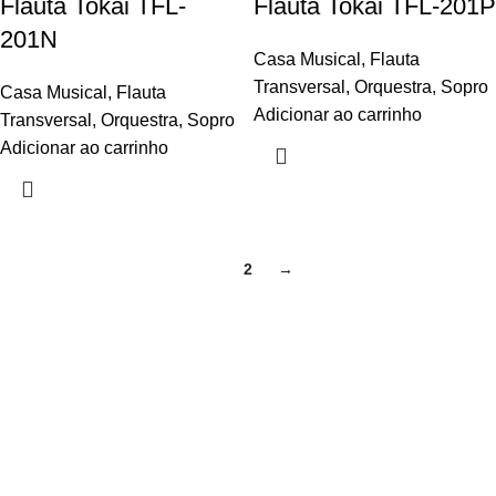
Flauta Tokai TFL-
Flauta Tokai TFL-201P
201N
Casa Musical
,
Flauta
Transversal
,
Orquestra
,
Sopro
Casa Musical
,
Flauta
Adicionar ao carrinho
Transversal
,
Orquestra
,
Sopro
Adicionar ao carrinho
1
2
→
Links úteis
Início
Loja
Minha conta
Favoritos
Quem Somos