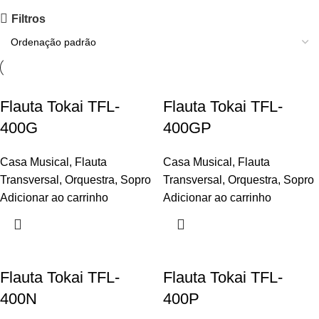
Últimas unidades
Filtros
Desconto de até 30%
Comprar agora
Flauta Tokai TFL-
Flauta Tokai TFL-
400G
400GP
Casa Musical
,
Flauta
Casa Musical
,
Flauta
Transversal
,
Orquestra
,
Sopro
Transversal
,
Orquestra
,
Sopro
Adicionar ao carrinho
Adicionar ao carrinho
Flauta Tokai TFL-
Flauta Tokai TFL-
400N
400P