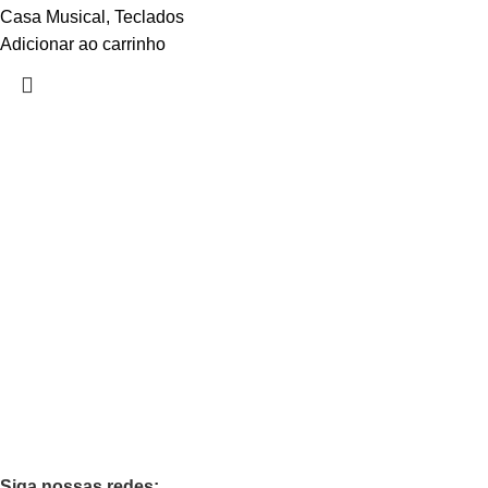
Casa Musical
,
Teclados
Adicionar ao carrinho
Links úteis
Início
Loja
Minha conta
Favoritos
Quem Somos
Contato
Categorias
Teclados
Orgão
Pianos
Casa Musical
Siga nossas redes: