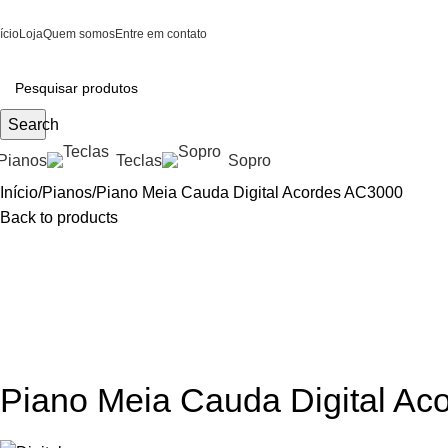
ício
Loja
Quem somos
Entre em contato
Search
Pianos
Teclas
Sopro
Início
Pianos
Piano Meia Cauda Digital Acordes AC3000
Back to products
Piano Meia Cauda Digital A