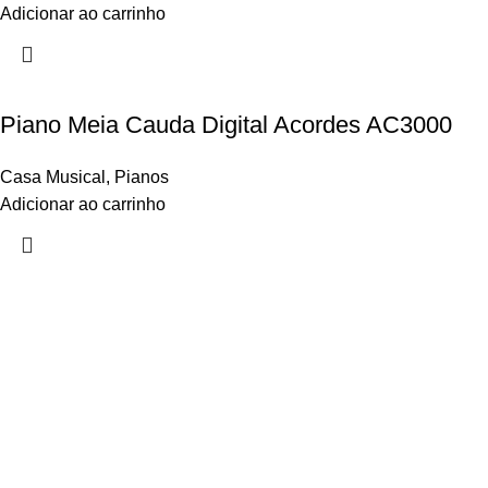
Adicionar ao carrinho
Piano Meia Cauda Digital Acordes AC3000
Casa Musical
,
Pianos
Adicionar ao carrinho
Links úteis
Início
Loja
Minha conta
Favoritos
Quem Somos
Contato