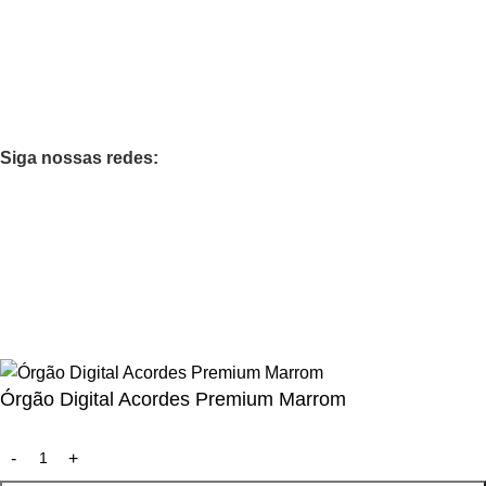
Categorias
Teclados
Orgão
Pianos
Casa Musical
Siga nossas redes:
Loja 100% Segura
Garantimos sua compra
Todos os diretos reservados - GERSON MENEGHESSO -
CNPJ nº 61.254.884/0002-86.
Órgão Digital Acordes Premium Marrom