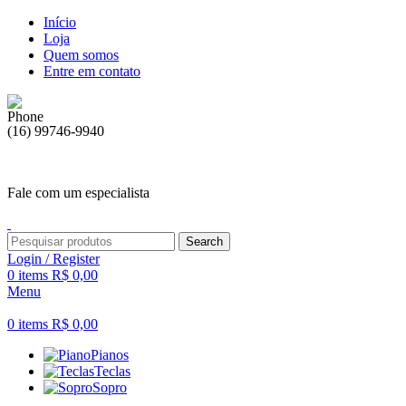
Início
Loja
Quem somos
Entre em contato
(16) 99746-9940
Fale com um especialista
Search
Login / Register
0
items
R$
0,00
Menu
0
items
R$
0,00
Pianos
Teclas
Sopro