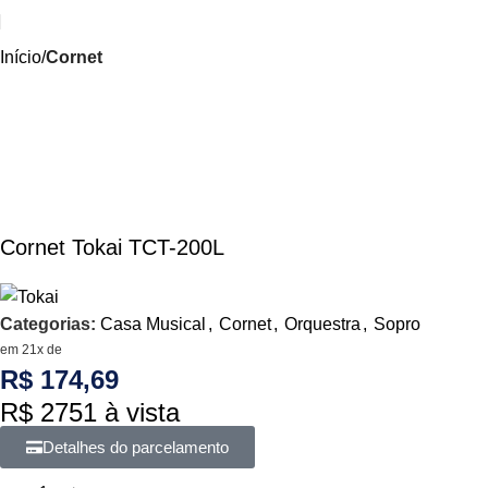
Início
Cornet
Cornet Tokai TCT-200L
Categorias:
Casa Musical
,
Cornet
,
Orquestra
,
Sopro
em 21x de
R$ 174,69
R$ 2751 à vista
Detalhes do parcelamento