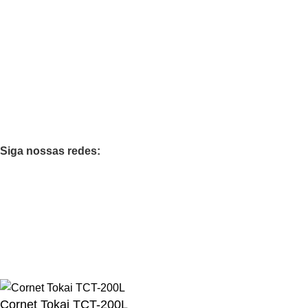
Favoritos
Quem Somos
Contato
Categorias
Teclados
Orgão
Pianos
Casa Musical
Siga nossas redes:
Loja 100% Segura
Garantimos sua compra
Todos os diretos reservados - GERSON MENEGHESSO -
CNPJ nº 61.254.884/0002-86.
Cornet Tokai TCT-200L