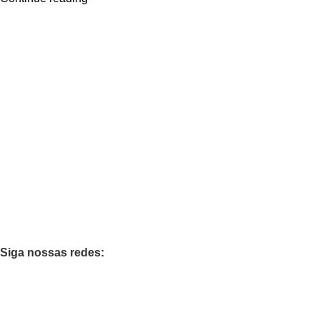
Links úteis
Início
Loja
Minha conta
Favoritos
Quem Somos
Contato
Categorias
Teclados
Orgão
Pianos
Casa Musical
Siga nossas redes:
Loja 100% Segura
Garantimos sua compra